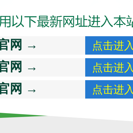
官网 →
点击进
官网 →
点击进
官网 →
点击进