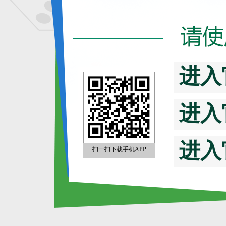
进入
进入
进入
扫一扫下载手机APP